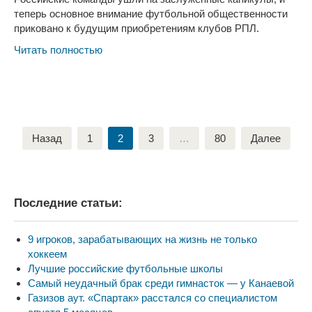
теперь основное внимание футбольной общественности
приковано к будущим приобретениям клубов РПЛ.
Читать полностью
Навигация
Назад
1
2
3
…
80
Далее
по
записям
Последние статьи:
9 игроков, зарабатывающих на жизнь не только
хоккеем
Лучшие российские футбольные школы
Самый неудачный брак среди гимнасток — у Канаевой
Газизов аут. «Спартак» расстался со специалистом