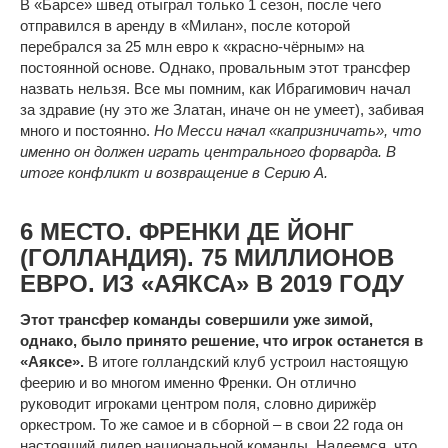
В «Барсе» швед отыграл только 1 сезон, после чего
отправился в аренду в «Милан», после которой
перебрался за 25 млн евро к «красно-чёрным» на
постоянной основе. Однако, провальным этот трансфер
назвать нельзя. Все мы помним, как Ибрагимович начал
за здравие (ну это же Златан, иначе он не умеет), забивая
много и постоянно.
Но Месси начал «капризничать», что
именно он должен играть центрального форварда. В
итоге конфликт и возвращение в Серию А.
6 МЕСТО. ФРЕНКИ ДЕ ЙОНГ
(ГОЛЛАНДИЯ). 75 МИЛЛИОНОВ
ЕВРО. ИЗ «АЯКСА» В 2019 ГОДУ
Этот трансфер команды совершили уже зимой,
однако, было принято решение, что игрок останется в
«Аяксе».
В итоге голландский клуб устроил настоящую
феерию и во многом именно Френки. Он отлично
руководит игроками центром поля, словно дирижёр
оркестром. То же самое и в сборной – в свои 22 года он
настоящий лидер национальной команды. Надеемся, что