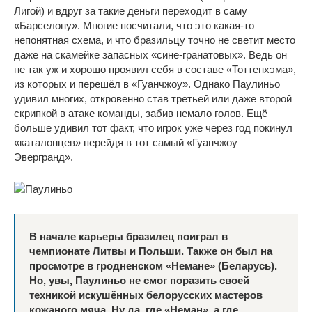
Лигой) и вдруг за такие деньги переходит в саму
«Барселону». Многие посчитали, что это какая-то
непонятная схема, и что бразильцу точно не светит место
даже на скамейке запасных «сине-гранатовых». Ведь он
не так уж и хорошо проявил себя в составе «Тоттенхэма»,
из которых и перешёл в «Гуанчжоу». Однако Паулиньо
удивил многих, откровенно став третьей или даже второй
скрипкой в атаке команды, забив немало голов. Ещё
больше удивил тот факт, что игрок уже через год покинул
«каталонцев» перейдя в тот самый «Гуанчжоу
Эвергранд».
В начале карьеры бразилец поиграл в
чемпионате Литвы и Польши. Также он был на
просмотре в гродненском «Немане» (Беларусь).
Но, увы, Паулиньо не смог поразить своей
техникой искушённых белорусских мастеров
кожаного мяча. Ну да, где «Неман», а где