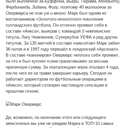
было выплачено за Буффона, Вьери, Тюрама, Мендьету,
Фердинанда, Зидана, Фигу, поэтому 40 миллионов за
Овермарса не так уж и много
. Марк был одним из
воспитанников «Золотого-незолотого» поколения
голландского футбола. Он отлично проявил себя в
составе «Аякса», выиграв с командой 3 чемпионских
титула, Лигу Чемпионов, Суперкубок УЕФА и ряд других
титулов. За 135 матчей в составе «аякситов» Марк забил
36 голов и в 1997 году перешёл в лондонский «Арсенал».
В составе «канониров» Овермарс неплохо себя проявил,
за что и был куплен «сине-гранатовыми» за весьма
приличную сумму. За «каталонцев» игрок отыграл 4 года,
после чего из-за травм завершил карьеру. Сегодня он
работает директором по футбольным операциям в
«Аяксе», который сотворил настоящую сенсацию в
прошлом сезоне.
Да, возможно, по окончании этого или следующего
межсезонья мы уже не увидим Марка в ТОП-10 самых