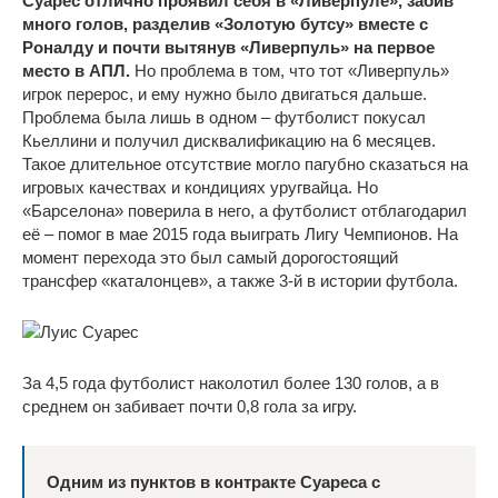
Суарес отлично проявил себя в «Ливерпуле», забив
много голов, разделив «Золотую бутсу» вместе с
Роналду и почти вытянув «Ливерпуль» на первое
место в АПЛ.
Но проблема в том, что тот «Ливерпуль»
игрок перерос, и ему нужно было двигаться дальше.
Проблема была лишь в одном – футболист покусал
Кьеллини и получил дисквалификацию на 6 месяцев.
Такое длительное отсутствие могло пагубно сказаться на
игровых качествах и кондициях уругвайца. Но
«Барселона» поверила в него, а футболист отблагодарил
её – помог в мае 2015 года выиграть Лигу Чемпионов. На
момент перехода это был самый дорогостоящий
трансфер «каталонцев», а также 3-й в истории футбола.
За 4,5 года футболист наколотил более 130 голов, а в
среднем он забивает почти 0,8 гола за игру.
Одним из пунктов в контракте Суареса с