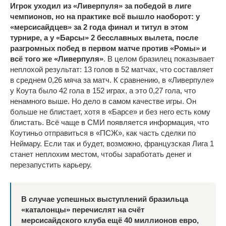
Игрок уходил из «Ливерпуля» за победой в лиге
чемпионов, но на практике всё вышло наоборот: у
«мерсисайдцев» за 2 года финал и титул в этом
турнире, а у «Барсы» 2 бесславных вылета, после
разгромных побед в первом матче против «Ромы» и
всё того же «Ливерпуля»
. В целом бразилец показывает
неплохой результат: 13 голов в 52 матчах, что составляет
в среднем 0,26 мяча за матч. К сравнению, в «Ливерпуле»
у Коута было 42 гола в 152 играх, а это 0,27 гола, что
ненамного выше. Но дело в самом качестве игры. Он
больше не блистает, хотя в «Барсе» и без него есть кому
блистать. Всё чаще в СМИ появляется информация, что
Коутиньо отправиться в «ПСЖ», как часть сделки по
Неймару. Если так и будет, возможно, французская Лига 1
станет неплохим местом, чтобы заработать денег и
перезапустить карьеру.
В случае успешных выступлений бразильца
«каталонцы» перечислят на счёт
мерсисайдского клуба ещё 40 миллионов евро,