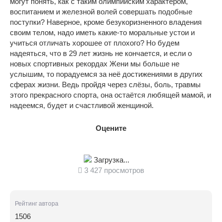
могут понять, как с таким олимпийским характером,
воспитанием и железной волей совершать подобные
поступки? Наверное, кроме безукоризненного владения
своим телом, надо иметь какие-то моральные устои и
учиться отличать хорошее от плохого? Но будем
надеяться, что в 29 лет жизнь не кончается, и если о
новых спортивных рекордах Жени мы больше не
услышим, то порадуемся за неё достижениями в других
сферах жизни. Ведь пройдя через слёзы, боль, травмы
этого прекрасного спорта, она остаётся любящей мамой, и
надеемся, будет и счастливой женщиной.
Оцените
Загрузка...
3 427 просмотров
Рейтинг автора
1506