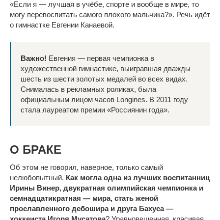
«Если я — лучшая в учёбе, спорте и вообще в мире, то
могу перевоспитать самого плохого мальчика?». Речь идёт
о гимнастке Евгении Канаевой.
Важно!
Евгения — первая чемпионка в
художественной гимнастике, выигравшая дважды
шесть из шести золотых медалей во всех видах.
Снималась в рекламных роликах, была
официальным лицом часов Longines. В 2011 году
стала лауреатом премии «Россиянин года».
О БРАКЕ
Об этом не говорил, наверное, только самый
нелюбопытный.
Как могла одна из лучших воспитанниц
Ирины Винер, двукратная олимпийская чемпионка и
семнадцатикратная — мира, стать женой
прославленного дебошира и друга Бахуса —
хоккеиста Игоря Мусатова
? Уравновешенная, красивая,