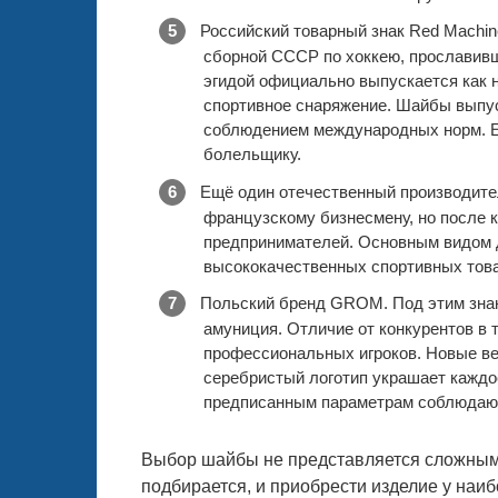
Российский товарный знак Red Machin
сборной СССР по хоккею, прославивш
эгидой официально выпускается как н
спортивное снаряжение. Шайбы выпус
соблюдением международных норм. Е
болельщику.
Ещё один отечественный производите
французскому бизнесмену, но после к
предпринимателей. Основным видом 
высококачественных спортивных това
Польский бренд GROM. Под этим зна
амуниция. Отличие от конкурентов в 
профессиональных игроков. Новые ве
серебристый логотип украшает каждое
предписанным параметрам соблюдают
Выбор шайбы не представляется сложным, 
подбирается, и приобрести изделие у наи