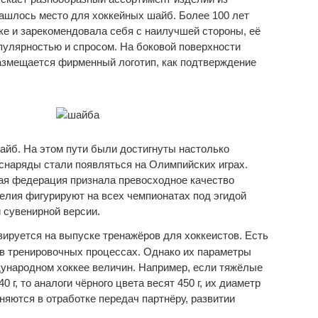
нашлось место для хоккейных шайб. Более 100 лет
ке и зарекомендовала себя с наилучшей стороны, её
пулярностью и спросом. На боковой поверхности
азмещается фирменный логотип, как подтверждение
айб. На этом пути были достигнуты настолько
х снаряды стали появляться на Олимпийских играх.
ая федерация признала превосходное качество
елия фигурируют на всех чемпионатах под эгидой
и сувенирной версии.
ируется на выпуске тренажёров для хоккеистов. Есть
в тренировочных процессах. Однако их параметры
дународном хоккее величин. Например, если тяжёлые
г, то аналоги чёрного цвета весят 450 г, их диаметр
няются в отработке передач партнёру, развитии