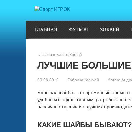
Перейти
к
контенту
ГЛАВНАЯ
ФУТБОЛ
ХОККЕЙ
Главная
»
Блог
»
Хоккей
ЛУЧШИЕ БОЛЬШИЕ
09.08.2019
Рубрика:
Хоккей
Автор:
Андр
Большая шайба — непременный элемент и
удобным и эффективным, разработано нес
различных версий и о лучших производите
КАКИЕ ШАЙБЫ БЫВАЮТ?