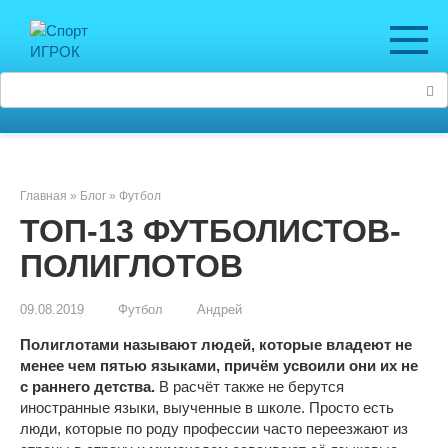
Перейти
к
контенту
Поиск:
Главная
»
Блог
»
Футбол
ТОП-13 ФУТБОЛИСТОВ-
ПОЛИГЛОТОВ
09.08.2019
Футбол
Андрей
Полиглотами называют людей, которые владеют не
менее чем пятью языками, причём усвоили они их не
с раннего детства.
В расчёт также не берутся
иностранные языки, выученные в школе. Просто есть
люди, которые по роду профессии часто переезжают из