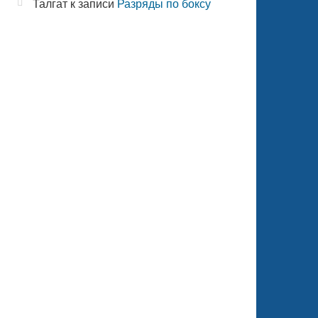
Талгат
к записи
Разряды по боксу