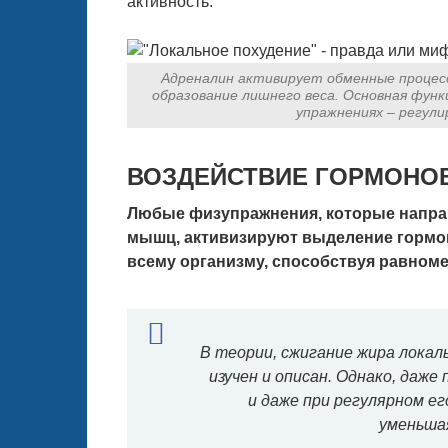
активность.
Адреналин активирует обменные процесс
образование лишнего веса. Основная функ
упражнениях – регули
ВОЗДЕЙСТВИЕ ГОРМОНОВ
Любые физупражнения, которые напра
мышц, активизируют выделение гормон
всему организму, способствуя равном
В теории, сжигание жира локал
изучен и описан. Однако, даже
и даже при регулярном ег
уменьшая