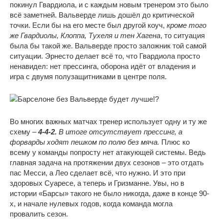
покинул Гвардиола, и с каждым новым тренером это было
всё заметней. Вальверде лишь дошёл до критической
точки. Если бы на его месте был другой коуч,
кроме того
же Гвардиолы, Клоппа, Тухеля и тен Хагена
, то ситуация
была бы такой же. Вальверде просто заложник той самой
ситуации. Эрнесто делает всё то, что Гвардиола просто
ненавидел: нет прессинга, оборона идёт от владения и
игра с двумя полузащитниками в центре поля.
Во многих важных матчах тренер использует одну и ту же
схему –
4-4-2.
В итоге отсутствует прессинг, а
форварды ходят пешком по полю без мяча.
Плюс ко
всему у команды попросту нет атакующей системы. Ведь
главная задача на протяжении двух сезонов – это отдать
пас Месси, а Лео сделает всё, что нужно. И это при
здоровых Суаресе, а теперь и Гризманне. Увы, но в
истории «Барсы» такого не было никогда, даже в конце 90-
х, и начале нулевых годов, когда команда могла
провалить сезон.