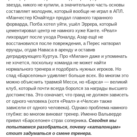
звезда, никого не купили, а значительную часть основы
составляет молодняк, который вообще не играл в АПЛ.
«Манчестер Юнайтед» продал главного таранного
форварда, Погба хотел уйти, ушёл Эррера, который
цементировал центр не намного хуже Канте. «Реал»
лихорадит после ухода Роналду, Азар ещё не
восстановился после повреждения, а Перес натворил
ерунды, отдав Наваса в аренду и оставив
деградирующего Куртуа. Про «Милан» даже и упоминать
не хочется, поскольку команда не может найти
нормального тренера и подобрать нужных игроков. Но
спад «Барселоны» удивляет больше всех. Во многом это
можно объяснить травмой Месси, но «Барса» — великий
клуб, который почти всегда боролся за награды высшего
достоинства. Это означает, что гранд не должен зависеть
от одного человека (хотя «Реал» и «Челси» также
зависели от одного человека). Однако проблема намного
глубже: во многом виноват тренер. Именно Вальверде
привил «Барселоне» страх соперника.
Сегодня мы
попытаемся разобраться, почему «каталонцам»
стоит задуматься о смене тренера.