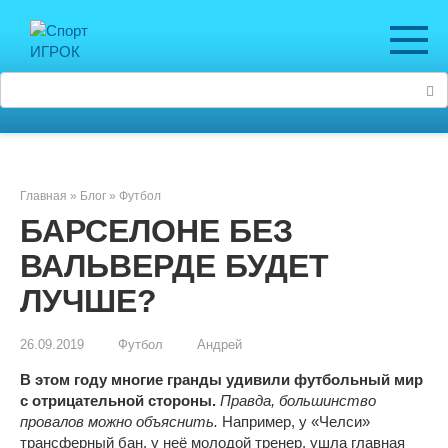
Перейти
к
контенту
Поиск:
Главная
»
Блог
»
Футбол
БАРСЕЛОНЕ БЕЗ
ВАЛЬВЕРДЕ БУДЕТ
ЛУЧШЕ?
26.09.2019
Футбол
Андрей
В этом году многие гранды удивили футбольный мир
с отрицательной стороны.
Правда, большинство
провалов можно объяснить.
Например, у «Челси»
трансферный бан, у неё молодой тренер, ушла главная