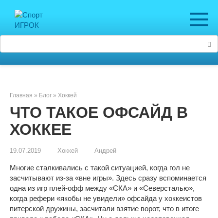
Перейти
к
контенту
Поиск:
Главная
»
Блог
»
Хоккей
ЧТО ТАКОЕ ОФСАЙД В
ХОККЕЕ
19.07.2019
Хоккей
Андрей
Многие сталкивались с такой ситуацией, когда гол не
засчитывают из-за «вне игры». Здесь сразу вспоминается
одна из игр плей-офф между «СКА» и «Северсталью»,
когда рефери «якобы не увидели» офсайда у хоккеистов
питерской дружины, засчитали взятие ворот, что в итоге