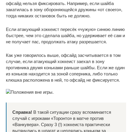
офсайд нельзя фиксировать. Например, если шайба
закатилась в зону обороняющейся дружины «от своего»,
тогда никаких остановок быть не должно.
Если атакующий хоккеист пересёк «чужую» синюю линию
быстрее, чем это сделала шайба, но удерживает её сам и
не получает пас, продолжать атаку разрешается.
Как уже говорилось выше, офсайд засчитывается в том
случае, если атакующий хоккеист заехал в зону
противника двумя коньками раньше шайбы. Если же один
из коньков находится за зоной соперника, либо только
клюшка расположена в ней, то офсайд не фиксируется.
Справка!
В такой ситуации сразу вспоминается
случай с игроками «Торонто» в матче против
«Ванкувера». Сразу 3 (!) хоккеиста практически
вытянулись в шпагат и цеплялись коньком за