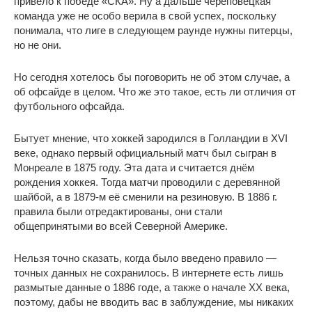
привело к победе «СКА». Ну а дальше череповецкая
команда уже не особо верила в свой успех, поскольку
понимала, что лиге в следующем раунде нужны питерцы,
но не они.
Но сегодня хотелось бы поговорить не об этом случае, а
об офсайде в целом. Что же это такое, есть ли отличия от
футбольного офсайда.
Бытует мнение, что хоккей зародился в Голландии в XVI
веке, однако первый официальный матч был сыгран в
Монреале в 1875 году. Эта дата и считается днём
рождения хоккея. Тогда матчи проводили с деревянной
шайбой, а в 1879-м её сменили на резиновую. В 1886 г.
правила были отредактированы, они стали
общепринятыми во всей Северной Америке.
Нельзя точно сказать, когда было введено правило —
точных данных не сохранилось. В интернете есть лишь
размытые данные о 1886 годе, а также о начале XX века,
поэтому, дабы не вводить вас в заблуждение, мы никаких