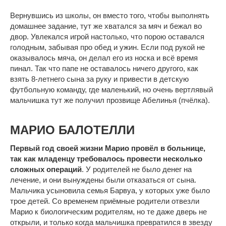
Вернувшись из школы, он вместо того, чтобы выполнять
домашнее задание, тут же хватался за мяч и бежал во
двор. Увлекался игрой настолько, что порою оставался
голодным, забывая про обед и ужин. Если под рукой не
оказывалось мяча, он делал его из носка и всё время
пинал. Так что папе не оставалось ничего другого, как
взять 8-летнего сына за руку и привести в детскую
футбольную команду, где маленький, но очень вертлявый
мальчишка тут же получил прозвище Абелинья (пчёлка).
МАРИО БАЛОТЕЛЛИ
Первый год своей жизни Марио провёл в больнице,
так как младенцу требовалось провести несколько
сложных операций
. У родителей не было денег на
лечение, и они вынуждены были отказаться от сына.
Мальчика усыновила семья Барвуа, у которых уже было
трое детей. Со временем приёмные родители отвезли
Марио к биологическим родителям, но те даже дверь не
открыли, и только когда мальчишка превратился в звезду