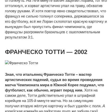
оттолкнуть. На 76-й минуте Билич зацепил Лорана, тот его
оттолкнул, и хорват артистично упал на траву, обхватив
голову руками. И хотя повтор явно свидетельствовал, что
француз не сильно толкнул соперника, державшегося за
его футболку, всё же Лоран схлопотал красную карточку и
вынужден был пропустить финал чемпионата, где
французы разгромили бразильцев с ошеломительным
результатом 3:1.
ФРАНЧЕСКО ТОТТИ — 2002
Зная, что итальянец Франческо Тотти – мастер
артистических падений, судья во время проведения
матча Чемпионата мира в Южной Корее подумал, что
футболист, как обычно, играет перед ним.
Хотя на
самом деле, Тотти действительно упал в штрафной
корейцев на 105-й минуте матча. Но за симуляцию
получил вторую жёлтую карточку и был удалён с поля.
А
корейская команда на радостях тут же забила свой