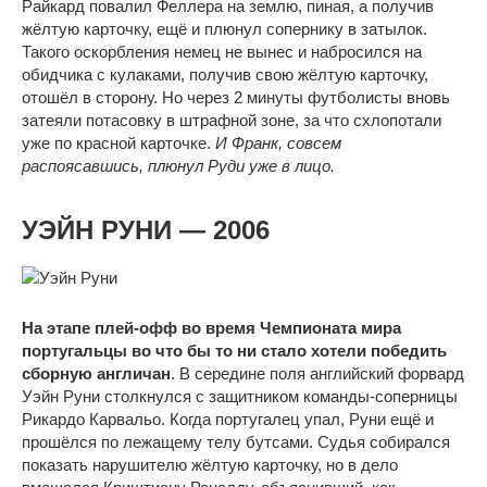
Райкард повалил Феллера на землю, пиная, а получив
жёлтую карточку, ещё и плюнул сопернику в затылок.
Такого оскорбления немец не вынес и набросился на
обидчика с кулаками, получив свою жёлтую карточку,
отошёл в сторону. Но через 2 минуты футболисты вновь
затеяли потасовку в штрафной зоне, за что схлопотали
уже по красной карточке.
И Франк, совсем
распоясавшись, плюнул Руди уже в лицо.
УЭЙН РУНИ — 2006
На этапе плей-офф во время Чемпионата мира
португальцы во что бы то ни стало хотели победить
сборную англичан
. В середине поля английский форвард
Уэйн Руни столкнулся с защитником команды-соперницы
Рикардо Карвальо. Когда португалец упал, Руни ещё и
прошёлся по лежащему телу бутсами. Судья собирался
показать нарушителю жёлтую карточку, но в дело