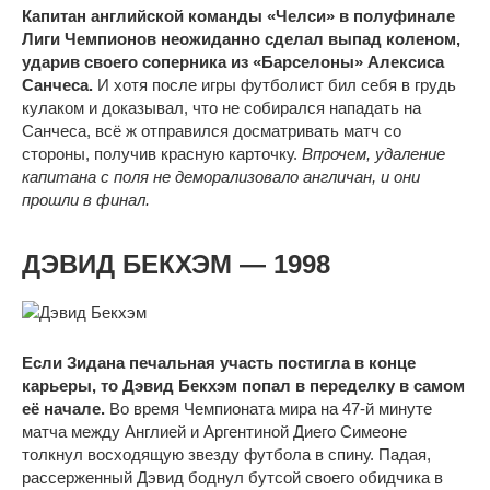
Капитан английской команды «Челси» в полуфинале
Лиги Чемпионов неожиданно сделал выпад коленом,
ударив своего соперника из «Барселоны» Алексиса
Санчеса.
И хотя после игры футболист бил себя в грудь
кулаком и доказывал, что не собирался нападать на
Санчеса, всё ж отправился досматривать матч со
стороны, получив красную карточку.
Впрочем, удаление
капитана с поля не деморализовало англичан, и они
прошли в финал.
ДЭВИД БЕКХЭМ — 1998
Если Зидана печальная участь постигла в конце
карьеры, то Дэвид Бекхэм попал в переделку в самом
её начале.
Во время Чемпионата мира на 47-й минуте
матча между Англией и Аргентиной Диего Симеоне
толкнул восходящую звезду футбола в спину. Падая,
рассерженный Дэвид боднул бутсой своего обидчика в