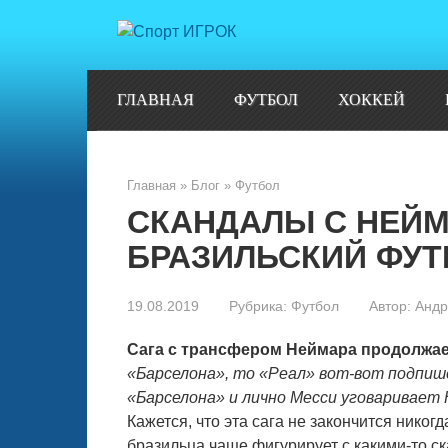
Перейти
к
контенту
ГЛАВНАЯ
ФУТБОЛ
ХОККЕЙ
Главная
»
Блог
»
Футбол
СКАНДАЛЫ С НЕЙМ
БРАЗИЛЬСКИЙ ФУТ
19.08.2019
Рубрика:
Футбол
Автор:
Андр
Сага с трансфером Неймара продолжае
«Барселона», то «Реал» вот-вот подпишет
«Барселона» и лично Месси уговаривает
Кажется, что эта сага не закончится никог
бразильца чаще фигурирует с какими-то с