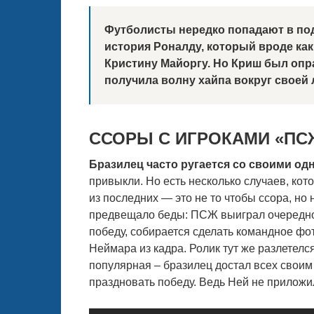
Футболисты нередко попадают в под
история Роналду, который вроде ка
Кристину Майоргу. Но Криш был опра
получила волну хайпа вокруг своей 
ССОРЫ С ИГРОКАМИ «ПС
Бразилец часто ругается со своими о
привыкли. Но есть несколько случаев, ко
из последних — это не то чтобы ссора, но 
предвещало беды: ПСЖ выиграл очередной
победу, собирается сделать командное ф
Неймара из кадра. Ролик тут же разлетелс
популярная – бразилец достал всех своим 
праздновать победу. Ведь Ней не приложилк