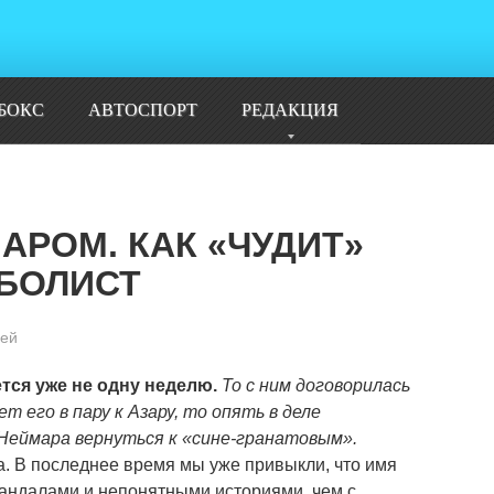
БОКС
АВТОСПОРТ
РЕДАКЦИЯ
АРОМ. КАК «ЧУДИТ»
БОЛИСТ
ей
тся уже не одну неделю.
То с ним договорилась
 его в пару к Азару, то опять в деле
 Неймара вернуться к «сине-гранатовым».
да. В последнее время мы уже привыкли, что имя
кандалами и непонятными историями, чем с