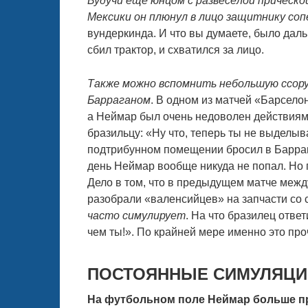
Будучи ещё юнцом с развесёлой причёск
Мексики он плюнул в лицо защитнику со
вундеркинда. И что вы думаете, было дал
сбил трактор, и схватился за лицо.
Также можно вспомнить небольшую ссор
Барраганом
. В одном из матчей «Барсел
а Неймар был очень недоволен действиями
бразильцу: «Ну что, теперь ты не выделыв
подтрибунном помещении бросил в Баррага
день Неймар вообще никуда не попал. Но 
Дело в том, что в предыдущем матче меж
разобрали «валенсийцев» на запчасти со 
часто симулирует
. На что бразилец отве
чем ты!». По крайней мере именно это пр
ПОСТОЯННЫЕ СИМУЛЯЦИ
На футбольном поле Неймар больше пр