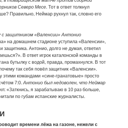
ой, в товарищеском матче против сборной
перников Северо Месе
. Тот в ответ толкнул
ьше? Правильно, Неймар рухнул так, словно его
у с защитником «Валенсии» Антонио
она» на домашнем стадионе уступила «Валенсии»,
 защитника. Антонио, долго не думая, ответил
аешься?». В ответ игрок каталонской команды в
на бутылку с водой, правда, промахнулся. В тот
почему так себя повёл защитник «Валенсии».
ду этими командами «сине-гранатовые» просто
счётом 7:0.
Антонио был недоволен, что Неймар
тил: «Заткнись, я зарабатываю в 10 раз больше,
очитали по губам испанские журналисты.
И
оводит времени лёжа на газоне, нежели с