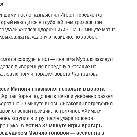
»
епшими после назначения Игоря Черевченко
торый находится в глубочайшем кризисе при
создали «железнодорожники». На 13 минуте матча
 Крыховяка на ударную позицию, но хавбек
 смогла соорудить гол — сначала Мурило закинул
 сделал выверенную передачу в касание на
а левую ногу и поразил ворота Лантратова.
ксей Матюнин назначил пенальти в ворота
Аршак Корян подошел к точке и уверенно развел
ворот. На 33 минуте вновь Лисакович потревожил
самой опасной позиции, но голкипер «Химок»
овь вступил в игру после удара головой
иранчука.
А вот на 37 минуте игры вратарь
ред ударом Мурило головой — ассист на в