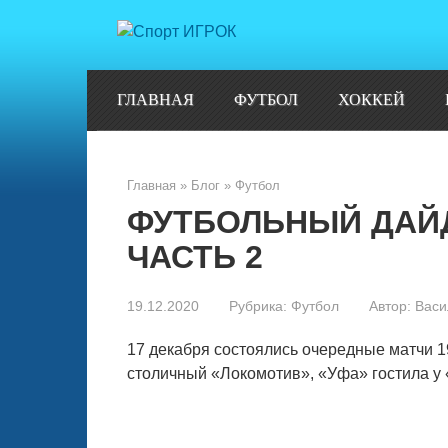
Перейти
к
контенту
ГЛАВНАЯ
ФУТБОЛ
ХОККЕЙ
Главная
»
Блог
»
Футбол
ФУТБОЛЬНЫЙ ДАЙД
ЧАСТЬ 2
19.12.2020
Рубрика:
Футбол
Автор:
Васи
17 декабря состоялись очередные матчи 
столичный «Локомотив», «Уфа» гостила у