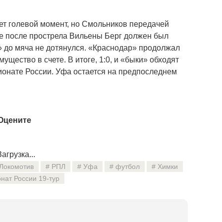
ет голевой момент, но Смольников передачей
те после прострела Вильены Берг должен был
 до мяча не дотянулся. «Краснодар» продолжал
мущество в счете. В итоге, 1:0, и «быки» обходят
ионате России. Уфа остается на предпоследнем
Оцените
агрузка...
Локомотив
РПЛ
Уфа
футбол
Химки
нат России 19-тур