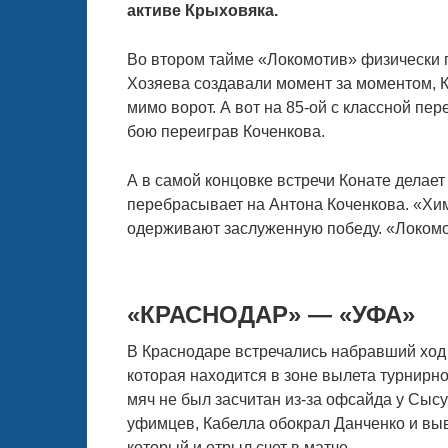
активе Крыховяка.
Во втором тайме «Локомотив» физически п
Хозяева создавали момент за моментом, К
мимо ворот. А вот на 85-ой с классной пе
бою переиграв Коченкова.
А в самой концовке встречи Конате делает 
перебрасывает на Антона Коченкова. «Химк
одерживают заслуженную победу. «Локомо
«КРАСНОДАР» — «УФА»
В Краснодаре встречались набравший ход 
которая находится в зоне вылета турнирн
мяч не был засчитан из-за офсайда у Сысу
уфимцев, Кабелла обокрал Данченко и вы
который и отрыл счет в матче.