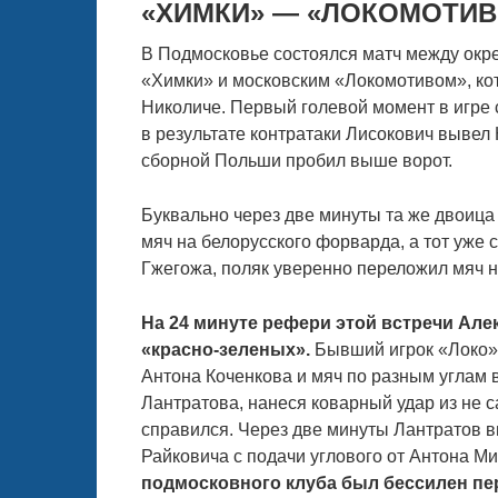
«ХИМКИ» — «ЛОКОМОТИВ
В Подмосковье состоялся матч между окр
«Химки» и московским «Локомотивом», ко
Николиче. Первый голевой момент в игре 
в результате контратаки Лисокович вывел
сборной Польши пробил выше ворот.
Буквально через две минуты та же двоица
мяч на белорусского форварда, а тот уже
Гжегожа, поляк уверенно переложил мяч н
На 24 минуте рефери этой встречи Але
«красно-зеленых».
Бывший игрок «Локо» 
Антона Коченкова и мяч по разным углам 
Лантратова, нанеся коварный удар из не 
справился. Через две минуты Лантратов вн
Райковича с подачи углового от Антона М
подмосковного клуба был бессилен пе