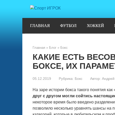
Перейти
к
контенту
ГЛАВНАЯ
ФУТБОЛ
ХОККЕЙ
Главная
»
Блог
»
Бокс
КАКИЕ ЕСТЬ ВЕСО
БОКСЕ, ИХ ПАРАМ
05.12.2019
Рубрика:
Бокс
Автор:
Андрей
На заре истории бокса такого понятия ка
друг с другом могли сойтись настоящи
некоторое время было введено разделение
позволило несколько уравнять шансы на п
категорий, которые в любительском и про