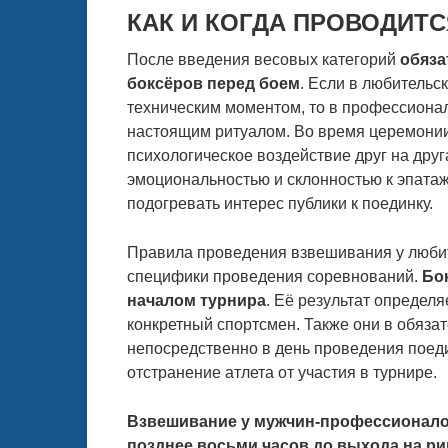
КАК И КОГДА ПРОВОДИТ
После введения весовых категорий
обяза
боксёров перед боем
. Если в любительс
техническим моментом, то в профессиона
настоящим ритуалом. Во время церемонии
психологическое воздействие друг на дру
эмоциональностью и склонностью к эпатажу
подогревать интерес публики к поединку.
Правила проведения взвешивания у любит
специфики проведения соревнований.
Бо
началом турнира
. Её результат определяе
конкретный спортсмен. Также они в обяз
непосредственно в день проведения поед
отстранение атлета от участия в турнире.
Взвешивание у мужчин-профессионалов 
позднее восьми часов до выхода на ри