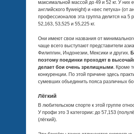
максимальной массой до 49 и 52 кг. У них
английского flyweight) и «вес петуха» (от 
профессионалов эта группа делится на 5 ра
52,163, 53,525 и 55,225 кг.
Они имеют свои названия от минимального
чаще всего выступают представители азиа
Филиппин, Индонезии, Мексики и других.
Б
поэтому поединки проходят в высочай
делает бои очень зрелищными
. Кроме 
конкуренции. По этой причине здесь прак
сумевших объединить пояса различных бо
Лёгкий
В любительском спорте к этой группе относя
У профи это 3 категории: до 57,153 (полулё
(лёгкий).