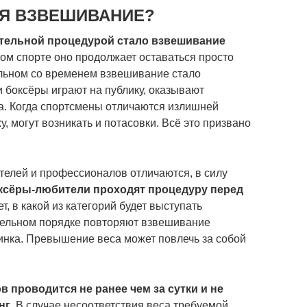
СЯ ВЗВЕШИВАНИЕ?
тельной процедурой стало взвешивание
ком спорте оно продолжает оставаться просто
льном со временем взвешивание стало
 боксёры играют на публику, оказывают
га. Когда спортсмены отличаются излишней
, могут возникать и потасовки. Всё это призвано
елей и профессионалов отличаются, в силу
ксёры-любители проходят процедуру перед
т, в какой из категорий будет выступать
ательном порядке повторяют взвешивание
инка. Превышение веса может повлечь за собой
проводится не ранее чем за сутки и не
нг
. В случае несоответствия веса требуемой