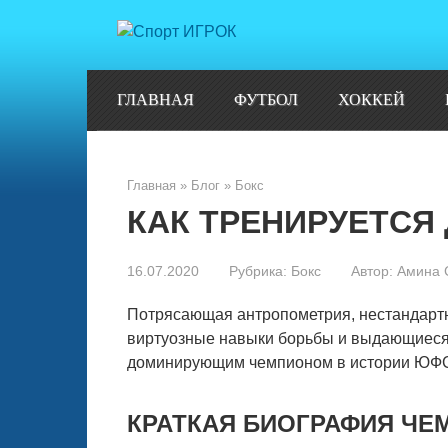
Перейти
к
контенту
ГЛАВНАЯ
ФУТБОЛ
ХОККЕЙ
Главная
»
Блог
»
Бокс
КАК ТРЕНИРУЕТСЯ
16.07.2020
Рубрика:
Бокс
Автор:
Амина 
Потрясающая антропометрия, нестандартн
виртуозные навыки борьбы и выдающиеся
доминирующим чемпионом в истории ЮФ
КРАТКАЯ БИОГРАФИЯ Ч