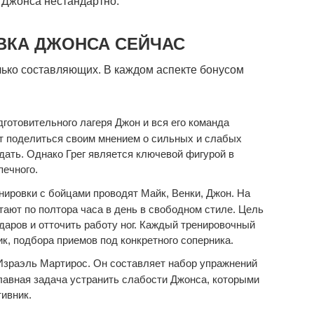
ю Джонса нестандартно.
ВКА ДЖОНСА СЕЙЧАС
лько составляющих. В каждом аспекте бонусом
готовительного лагеря Джон и вся его команда
т поделиться своим мнением о сильных и слабых
адать. Однако Грег является ключевой фигурой в
печного.
нировки с бойцами проводят Майк, Венки, Джон. На
тают по полтора часа в день в свободном стиле. Цель
даров и отточить работу ног. Каждый тренировочный
ик, подбора приемов под конкретного соперника.
Израэль Мартирос. Он составляет набор упражнений
Главная задача устранить слабости Джонса, которыми
тивник.