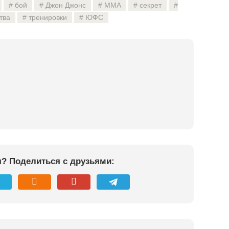
бой
Джон Джонс
ММА
секрет
тва
тренировки
ЮФС
я? Поделиться с друзьями: