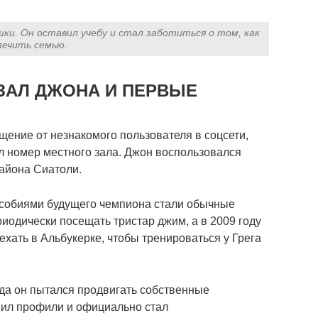
ки. Он оставил учебу и стал заботиться о том, как
печить семью.
ЗАЛ ДЖОНА И ПЕРВЫЕ
щение от незнакомого пользователя в соцсети,
л номер местного зала. Джон воспользовался
Района Сиатоли.
особиями будущего чемпиона стали обычные
иодически посещать тристар джим, а в 2009 году
хать в Альбукерке, чтобы тренироваться у Грега
огда он пытался продвигать собственные
нил профили и официально стал