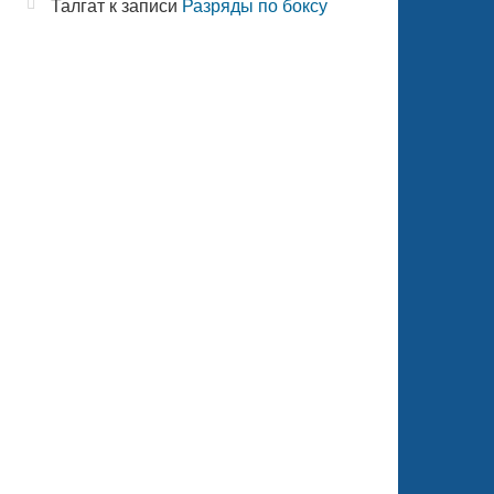
Талгат
к записи
Разряды по боксу