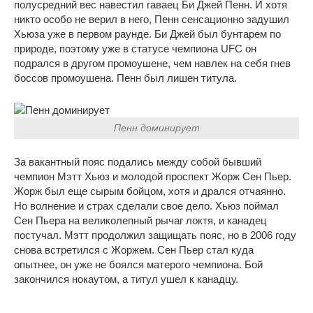
полусредний вес навестил гаваец Би Джей Пенн. И хотя
никто особо не верил в него, Пенн сенсационно задушил
Хьюза уже в первом раунде. Би Джей был бунтарем по
природе, поэтому уже в статусе чемпиона UFC он
подрался в другом промоушене, чем навлек на себя гнев
боссов промоушена. Пенн был лишен титула.
Пенн доминирует
За вакантный пояс подались между собой бывший
чемпион Мэтт Хьюз и молодой проспект Жорж Сен Пьер.
Жорж был еще сырым бойцом, хотя и дрался отчаянно.
Но волнение и страх сделали свое дело. Хьюз поймал
Сен Пьера на великолепный рычаг локтя, и канадец
постучал. Мэтт продолжил защищать пояс, но в 2006 году
снова встретился с Жоржем. Сен Пьер стал куда
опытнее, он уже не боялся матерого чемпиона. Бой
закончился нокаутом, а титул ушел к канадцу.