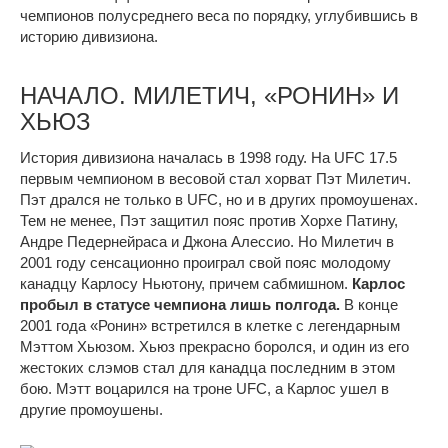
чемпионов полусреднего веса по порядку, углубившись в
историю дивизиона.
НАЧАЛО. МИЛЕТИЧ, «РОНИН» И
ХЬЮЗ
История дивизиона началась в 1998 году. На UFC 17.5
первым чемпионом в весовой стал хорват Пэт Милетич.
Пэт дрался не только в UFC, но и в других промоушенах.
Тем не менее, Пэт защитил пояс против Хорхе Патину,
Андре Педернейраса и Джона Алессио. Но Милетич в
2001 году сенсационно проиграл свой пояс молодому
канадцу Карлосу Ньютону, причем сабмишном.
Карлос
пробыл в статусе чемпиона лишь полгода.
В конце
2001 года «Ронин» встретился в клетке с легендарным
Мэттом Хьюзом. Хьюз прекрасно боролся, и один из его
жестоких слэмов стал для канадца последним в этом
бою. Мэтт воцарился на троне UFC, а Карлос ушел в
другие промоушены.