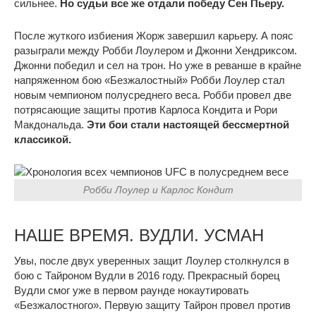
сильнее.
Но судьи все же отдали победу Сен Пьеру.
После жуткого избиения Жорж завершил карьеру. А пояс
разыграли между Робби Лоулером и Джонни Хендриксом.
Джонни победил и сел на трон. Но уже в реванше в крайне
напряженном бою «Безжалостный» Робби Лоулер стал
новым чемпионом полусреднего веса. Робби провел две
потрясающие защиты против Карлоса Кондита и Рори
Макдональда.
Эти бои стали настоящей бессмертной
классикой.
Робби Лоулер и Карлос Кондит
НАШЕ ВРЕМЯ. ВУДЛИ. УСМАН
Увы, после двух уверенных защит Лоулер столкнулся в
бою с Тайроном Вудли в 2016 году. Прекрасный борец
Вудли смог уже в первом раунде нокаутировать
«Безжалостного». Первую защиту Тайрон провел против