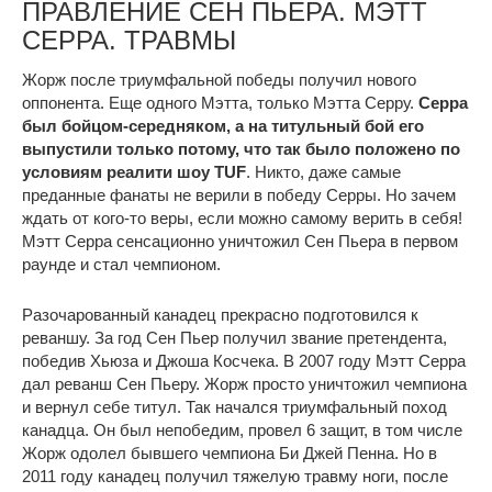
ПРАВЛЕНИЕ СЕН ПЬЕРА. МЭТТ
СЕРРА. ТРАВМЫ
Жорж после триумфальной победы получил нового
оппонента. Еще одного Мэтта, только Мэтта Серру.
Серра
был бойцом-середняком, а на титульный бой его
выпустили только потому, что так было положено по
условиям реалити шоу TUF
. Никто, даже самые
преданные фанаты не верили в победу Серры. Но зачем
ждать от кого-то веры, если можно самому верить в себя!
Мэтт Серра сенсационно уничтожил Сен Пьера в первом
раунде и стал чемпионом.
Разочарованный канадец прекрасно подготовился к
реваншу. За год Сен Пьер получил звание претендента,
победив Хьюза и Джоша Косчека. В 2007 году Мэтт Серра
дал реванш Сен Пьеру. Жорж просто уничтожил чемпиона
и вернул себе титул. Так начался триумфальный поход
канадца. Он был непобедим, провел 6 защит, в том числе
Жорж одолел бывшего чемпиона Би Джей Пенна. Но в
2011 году канадец получил тяжелую травму ноги, после