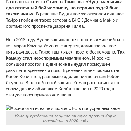
базового каратиста Стивена Томпсона.
«Чудо-мальчик»
дал отличный бой чемпиону, но вердикт судей был
таков: ничья.
В реванше Вудли все же оказался сильнее.
Тайрон победил также ветерана БЖЖ Демиана Майю и
британского проспекта Даррена Тилла.
Но в 2019 году Вудли защищал пояс против «Нигерийского
кошмара» Камару Усмана. Нигериец доминировал все
пять раундов, а Тайрон выглядел просто беспомощно
. Так
Камару стал неоспоримым чемпионом.
И все же
большой простой в дивизионе вынудил промоушен
разыграть временный пояс. Временным чемпионом стал
Колби Ковингтон, разгромно одолевший по очкам Робби
Лоулера. В первой своей защите Усман расправился со
своим давним обидчиком Колби и вошел в 2020 год в
статусе неоспоримого чемпиона.
Усману предстоит защита титула против Хорхе
Масвидала в 2020 году