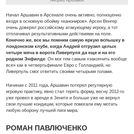
Андрей Аршавин
Начал Аршавин в Арсенале очень активно, полноценно
входя в основную обойму «канониров». Арсен Венгер
очень доверял российскому атакующему игроку, а тот
отплачивал результативными действиями на поле.
Конечно же, все мы помним самую яркую вспышку в
лондонском клубе, когда Андрей отгрузил целых
четыре мяча в ворота Ливерпуля да еще и на его
родном Энфилде
. Он мог тем самым «закончить вообще
все» как в четвертьфинале Евро с Голландией, но
Ливерпуль смог ответить своими четырьмя голами.
Начиная с 2011 года, Аршавин потерял регулярную
игровую практику, явно стал терять форму, весну 2012-го
уже провел в аренде в Зените и больше уже не вернул
свои лучшие кондиции, которые помогали ему мотать
любую оборону лучшей лиги мира.
РОМАН ПАВЛЮЧЕНКО