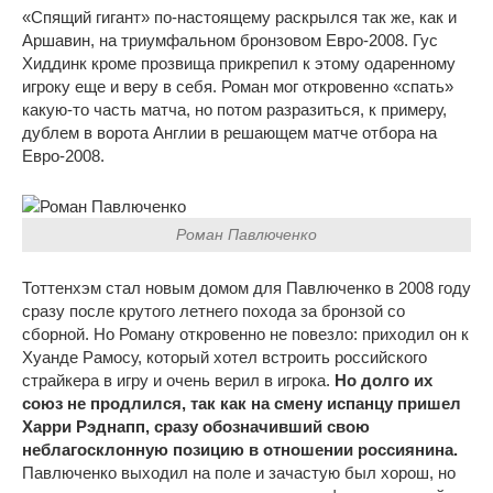
«Спящий гигант» по-настоящему раскрылся так же, как и
Аршавин, на триумфальном бронзовом Евро-2008. Гус
Хиддинк кроме прозвища прикрепил к этому одаренному
игроку еще и веру в себя. Роман мог откровенно «спать»
какую-то часть матча, но потом разразиться, к примеру,
дублем в ворота Англии в решающем матче отбора на
Евро-2008.
Роман Павлюченко
Тоттенхэм стал новым домом для Павлюченко в 2008 году
сразу после крутого летнего похода за бронзой со
сборной. Но Роману откровенно не повезло: приходил он к
Хуанде Рамосу, который хотел встроить российского
страйкера в игру и очень верил в игрока.
Но долго их
союз не продлился, так как на смену испанцу пришел
Харри Рэднапп, сразу обозначивший свою
неблагосклонную позицию в отношении россиянина.
Павлюченко выходил на поле и зачастую был хорош, но