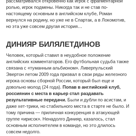
рассматривался откровенно как игрок с фрагментарной
ролью, игрок подмены. Никогда так и не став по-
настоящему основным в английском клубе, Роман
вернулся на родину, но уже не в Спартак, а в Локомотив,
но эта уже совсем другая история…
ДИНИЯР БИЛЯЛЕТДИНОВ
Человек, который ставил в неудобное положение
английских комментаторов. Его футбольная судьба также
связана с «туманным альбионом». Ливерпульский
Эвертон летом 2009 года призвал в свои ряды железного
игрока основы сборной России, который был еще и
довольно молод (24 года).
Попав в английский клуб,
россиянин с места в карьер стал раздавать
результативные передачи.
Были и дубли по асистам, и
даже хет-трики, но стабильного места в старте не было. И
тому причина — приличная конкуренция в атакующей
группе «ирисок». Ненадолго Динияр, казалось, стал
основным исполнителем в команде, но это длилось
совсем недолго.