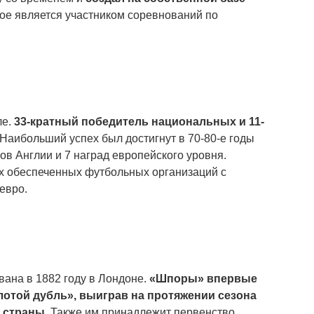
ое является участником соревнований по
ле.
33-кратный победитель национальных и 11-
 Наибольший успех был достигнут в 70-80-е годы
лов Англии и 7 наград европейского уровня.
ых обеспеченных футбольных организаций с
евро.
вана в 1882 году в Лондоне.
«Шпоры» впервые
лотой дубль», выиграв на протяжении сезона
а страны
. Также им принадлежит первенство