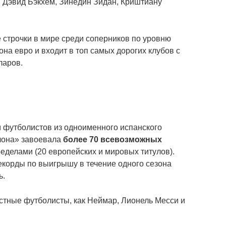
 Дэвид Бэкхем, Зинедин Зидан, Криштиану
 строчки в мире среди соперников по уровню
на евро и входит в топ самых дорогих клубов с
ларов.
м футболистов из одноименного испанского
лона» завоевала
более 70 всевозможных
 пределами (20 европейских и мировых титулов).
корды по выигрышу в течение одного сезона
ь.
естные футболисты, как Неймар, Лионель Месси и