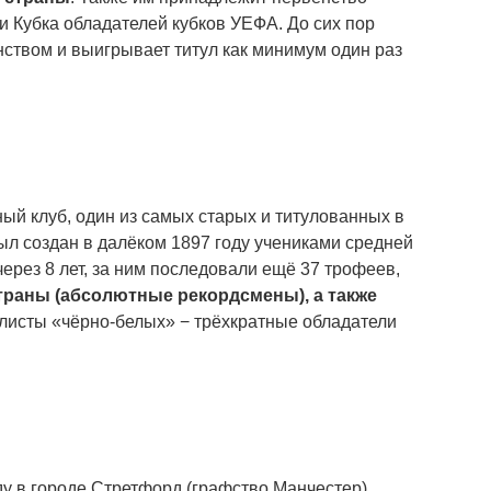
и Кубка обладателей кубков УЕФА. До сих пор
ством и выигрывает титул как минимум один раз
й клуб, один из самых старых и титулованных в
ыл создан в далёком 1897 году учениками средней
ерез 8 лет, за ним последовали ещё 37 трофеев,
раны (абсолютные рекордсмены), а также
олисты «чёрно-белых» − трёхкратные обладатели
ду в городе Стретфорд (графство Манчестер).