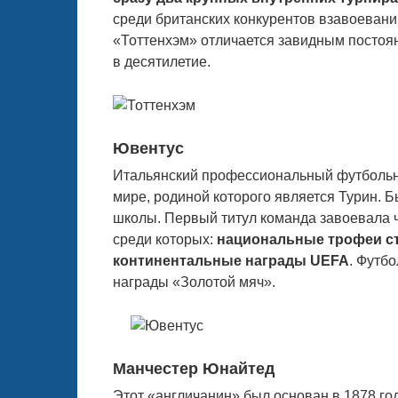
среди британских конкурентов взавоевани
«Тоттенхэм» отличается завидным постоян
в десятилетие.
Ювентус
Итальянский профессиональный футбольны
мире, родиной которого является Турин. Б
школы. Первый титул команда завоевала ч
среди которых:
национальные трофеи ст
континентальные награды UEFA
. Футб
награды «Золотой мяч».
Манчестер Юнайтед
Этот «англичанин» был основан в 1878 го