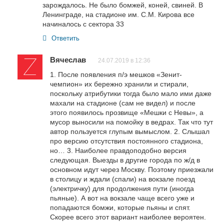
зарождалось. Не было бомжей, коней, свиней. В
Ленинграде, на стадионе им. С.М. Кирова все
начиналось с сектора 33
Ответить
Вячеслав
24.07.2019 в 12:36
1. После появления п/э мешков «Зенит-
чемпион» их бережно хранили и стирали,
поскольку атрибутики тогда было мало ими даже
махали на стадионе (сам не видел) и после
этого появилось прозвище «Мешки с Невы», а
мусор выносили на помойку в ведрах. Так что тут
автор пользуется глупым вымыслом. 2. Слышал
про версию отсутствия постоянного стадиона,
но… 3. Наиболее правдоподобно версия
следующая. Выезды в другие города по ж/д в
основном идут через Москву. Поэтому приезжали
в столицу и ждали (спали) на вокзале поезд
(электричку) для продолжения пути (иногда
пьяные). А вот на вокзале чаще всего уже и
попадаются бомжи, которые пьяны и спят.
Скорее всего этот вариант наиболее вероятен.