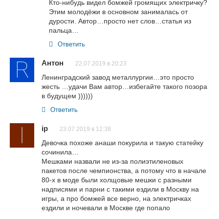
Кто-нибудь видел бомжей громящих электричку?
Этим молодёжи в основном занималась от
дурости. Автор…просто нет слов…статья из
пальца…
Ответить
Антон
22.07.2019 в 20:23
Ленинградский завод металлургии…это просто
жесть …удачи Вам автор…избегайте такого позора
в будущем ))))))
Ответить
ip
23.07.2019 в 12:38
Девочка похоже анаши покурила и такую статейку
сочинила…
Мешками назвали не из-за полиэтиленовых
пакетов после чемпионства, а потому что в начале
80-х в моде были холщовые мешки с разными
надписями и парни с такими ездили в Москву на
игры, а про бомжей все верно, на электричках
ездили и ночевали в Москве где попало