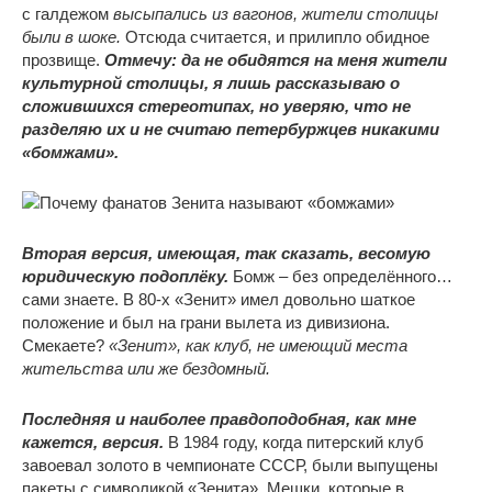
с галдежом
высыпались из вагонов, жители столицы
были в шоке.
Отсюда считается, и прилипло обидное
прозвище.
Отмечу: да не обидятся на меня жители
культурной столицы, я лишь рассказываю о
сложившихся стереотипах, но уверяю, что не
разделяю их и не считаю петербуржцев никакими
«бомжами».
Вторая версия, имеющая, так сказать, весомую
юридическую подоплёку.
Бомж – без определённого…
сами знаете. В 80-х «Зенит» имел довольно шаткое
положение и был на грани вылета из дивизиона.
Смекаете?
«Зенит», как клуб, не имеющий места
жительства или же бездомный.
Последняя и наиболее правдоподобная, как мне
кажется, версия.
В 1984 году, когда питерский клуб
завоевал золото в чемпионате СССР, были выпущены
пакеты с символикой «Зенита». Мешки, которые в