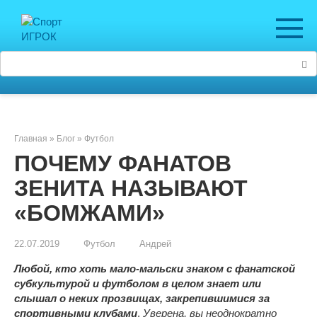
Перейти
к
контенту
Поиск:
Главная
»
Блог
»
Футбол
ПОЧЕМУ ФАНАТОВ
ЗЕНИТА НАЗЫВАЮТ
«БОМЖАМИ»
22.07.2019
Футбол
Андрей
Любой, кто хоть мало-мальски знаком с фанатской
субкультурой и футболом в целом знает или
слышал о неких прозвищах, закрепившимися за
спортивными клубами
.
Уверена, вы неоднократно