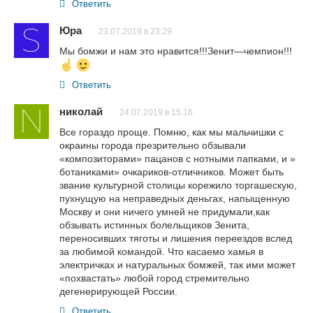
Ответить
Юра
23.07.2019 в 23:29
Мы бомжи и нам это нравится!!!Зенит—чемпион!!!
Ответить
николай
24.07.2019 в 15:16
Все гораздо проще. Помню, как мы мальчишки с
окраины города презрительно обзывали
«композиторами» пацанов с нотными папками, и »
ботаниками» очкариков-отличников. Может быть
звание культурной столицы корежило торгашескую,
пухнущую на неправедных деньгах, напыщенную
Москву и они ничего умней не придумали,как
обзывать истинных болельщиков Зенита,
переносивших тяготы и лишения переездов вслед
за любимой командой. Что касаемо хамья в
электричках и натуральных бомжей, так ими может
«похвастать» любой город стремительно
дегенерирующей России.
Ответить