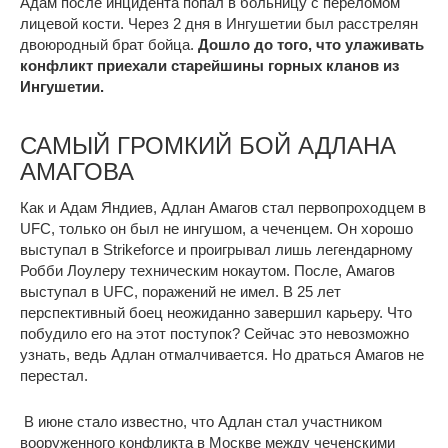
Адам после инцидента попал в больницу с переломом
лицевой кости. Через 2 дня в Ингушетии был расстрелян
двоюродный брат бойца.
Дошло до того, что улаживать
конфликт приехали старейшины горных кланов из
Ингушетии.
САМЫЙ ГРОМКИЙ БОЙ АДЛАНА
АМАГОВА
Как и Адам Яндиев, Адлан Амагов стал первопроходцем в
UFC, только он был не ингушом, а чеченцем. Он хорошо
выступал в Strikeforce и проигрывал лишь легендарному
Робби Лоулеру техническим нокаутом. После, Амагов
выступал в UFC, поражений не имел. В 25 лет
перспективный боец неожиданно завершил карьеру. Что
побудило его на этот поступок? Сейчас это невозможно
узнать, ведь Адлан отмалчивается. Но драться Амагов не
перестал.
В июне стало известно, что Адлан стал участником
вооруженного конфликта в Москве между чеченскими