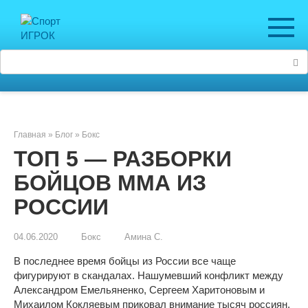
Перейти
к
контенту
Поиск:
Главная
»
Блог
»
Бокс
ТОП 5 — РАЗБОРКИ
БОЙЦОВ ММА ИЗ
РОССИИ
04.06.2020
Бокс
Амина С.
В последнее время бойцы из России все чаще
фигурируют в скандалах. Нашумевший конфликт между
Александром Емельяненко, Сергеем Харитоновым и
Михаилом Кокляевым приковал внимание тысяч россиян.