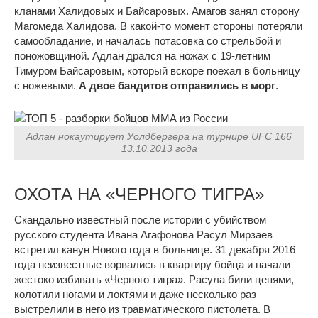
кланами Халидовых и Байсаровых. Амагов занял сторону
Магомеда Халидова. В какой-то момент стороны потеряли
самообладание, и началась потасовка со стрельбой и
поножовщиной. Адлан дрался на ножах с 19-летним
Тимуром Байсаровым, который вскоре поехал в больницу
с ножевыми.
А двое бандитов отправились в морг
.
Адлан нокаутирует Уолдбергера на турнире UFC 166
13.10.2013 года
ОХОТА НА «ЧЕРНОГО ТИГРА»
Скандально известный после истории с убийством
русского студента Ивана Агафонова Расул Мирзаев
встретил канун Нового года в больнице. 31 декабря 2016
года неизвестные ворвались в квартиру бойца и начали
жестоко избивать «Черного тигра». Расула били цепями,
колотили ногами и локтями и даже несколько раз
выстрелили в него из травматического пистолета. В