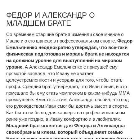
ФЕДОР И АЛЕКСАНДР О
МЛАДШЕМ БРАТЕ
Со временем старшие братья изменили свое мнение о
Иване и о его шансах в профессиональном спорте.
Федор
Емельяненко неоднократно утверждал, что все-таки
физическая подготовка и мораль брата не находятся
на должном уровне для выступлений на мировом
уровне.
А Александр Емельяненко с присущей ему
прямотой заявлял, что Ивану не хватает
целеустремленности и усердия для того, чтобы стать
профи. Средний брат утверждает, что Иван ленив, и это
помешало бы ему стать чемпионом в каком-нибудь MMA
промоушене. Вместе с этим, Александр говорил, что под
его руководством Иван смог бы достичь высот в спорте.
Как бы то ни было, для карьеры на профессиональном
ринге уже поздно, а Ивану комфортно и в любителях.
Младший брат является для Федора и Александра
своеобразным клеем, который объединяет семью
Емельяненко после смерти отца, ведь старшие братья