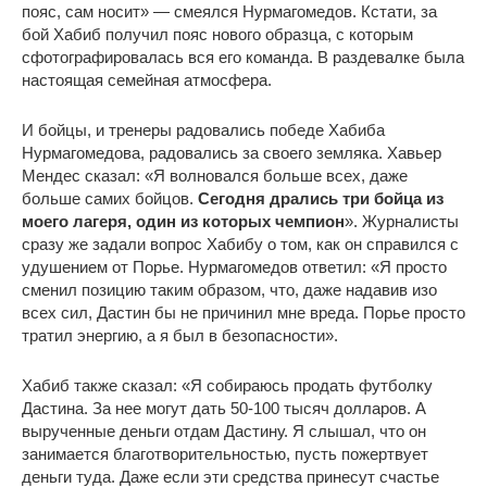
пояс, сам носит» — смеялся Нурмагомедов. Кстати, за
бой Хабиб получил пояс нового образца, с которым
сфотографировалась вся его команда. В раздевалке была
настоящая семейная атмосфера.
И бойцы, и тренеры радовались победе Хабиба
Нурмагомедова, радовались за своего земляка. Хавьер
Мендес сказал: «Я волновался больше всех, даже
больше самих бойцов.
Сегодня дрались три бойца из
моего лагеря, один из которых чемпион
». Журналисты
сразу же задали вопрос Хабибу о том, как он справился с
удушением от Порье. Нурмагомедов ответил: «Я просто
сменил позицию таким образом, что, даже надавив изо
всех сил, Дастин бы не причинил мне вреда. Порье просто
тратил энергию, а я был в безопасности».
Хабиб также сказал: «Я собираюсь продать футболку
Дастина. За нее могут дать 50-100 тысяч долларов. А
вырученные деньги отдам Дастину. Я слышал, что он
занимается благотворительностью, пусть пожертвует
деньги туда. Даже если эти средства принесут счастье