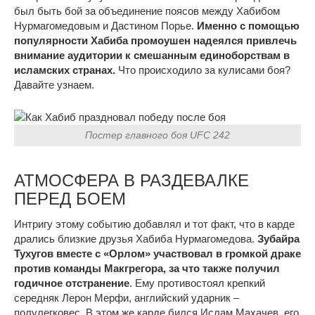
был быть бой за объединение поясов между Хабибом
Нурмагомедовым и Дастином Порье.
Именно с помощью
популярности Хабиба промоушен надеялся привлечь
внимание аудитории к смешанным единоборствам в
исламских странах.
Что происходило за кулисами боя?
Давайте узнаем.
Постер главного боя UFC 242
АТМОСФЕРА В РАЗДЕВАЛКЕ
ПЕРЕД БОЕМ
Интригу этому событию добавлял и тот факт, что в карде
дрались близкие друзья Хабиба Нурмагомедова.
Зубайра
Тухугов вместе с «Орлом» участвовал в громкой драке
против команды Макгрегора, за что также получил
годичное отстранение
. Ему противостоял крепкий
середняк Лерон Мерфи, английский ударник –
полулегковес. В этом же карде бился Ислам Махачев, его