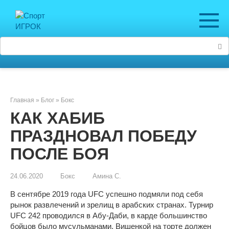
Перейти
к
контенту
Поиск:
Главная
»
Блог
»
Бокс
КАК ХАБИБ
ПРАЗДНОВАЛ ПОБЕДУ
ПОСЛЕ БОЯ
24.06.2020
Бокс
Амина С.
В сентябре 2019 года UFC успешно подмяли под себя
рынок развлечений и зрелищ в арабских странах. Турнир
UFC 242 проводился в Абу-Даби, в карде большинство
бойцов было мусульманами. Вишенкой на торте должен