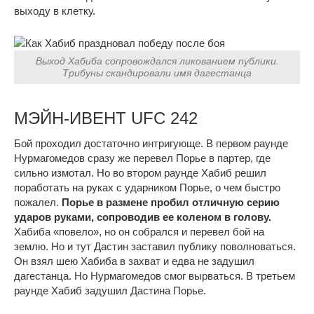
выходу в клетку.
Выход Хабиба сопровождался ликованием публики.
Трибуны скандировали имя дагестанца
МЭЙН-ИВЕНТ UFC 242
Бой проходил достаточно интригующе. В первом раунде
Нурмагомедов сразу же перевел Порье в партер, где
сильно измотал. Но во втором раунде Хабиб решил
поработать на руках с ударником Порье, о чем быстро
пожалел.
Порье в размене пробил отличную серию
ударов руками, сопроводив ее коленом в голову.
Хабиба «повело», но он собрался и перевел бой на
землю. Но и тут Дастин заставил публику поволноваться.
Он взял шею Хабиба в захват и едва не задушил
дагестанца. Но Нурмагомедов смог вырваться. В третьем
раунде Хабиб задушил Дастина Порье.