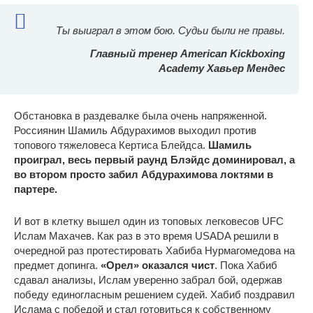
Ты выиграл в этом бою. Судьи были не правы.
Главный тренер American Kickboxing
Academy Хавьер Мендес
Обстановка в раздевалке была очень напряженной.
Россиянин Шамиль Абдурахимов выходил против
топового тяжеловеса Кертиса Блейдса.
Шамиль
проиграл, весь первый раунд Блэйдс доминировал, а
во втором просто забил Абдурахимова локтями в
партере.
И вот в клетку вышел один из топовых легковесов UFC
Ислам Махачев. Как раз в это время USADA решили в
очередной раз протестировать Хабиба Нурмагомедова на
предмет допинга.
«Орел» оказался чист
. Пока Хабиб
сдавал анализы, Ислам уверенно забрал бой, одержав
победу единогласным решением судей. Хабиб поздравил
Ислама с победой и стал готовиться к собственному