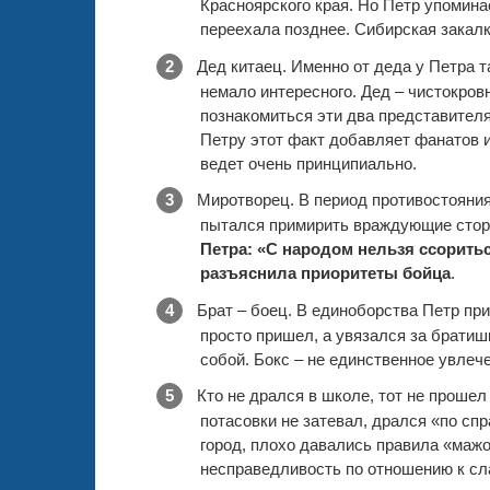
Красноярского края. Но Петр упоминае
переехала позднее. Сибирская закалк
Дед китаец. Именно от деда у Петра 
немало интересного. Дед – чистокровн
познакомиться эти два представителя
Петру этот факт добавляет фанатов и
ведет очень принципиально.
Миротворец. В период противостояния
пытался примирить враждующие сторо
Петра: «С народом нельзя ссоритьс
разъяснила приоритеты бойца
.
Брат – боец. В единоборства Петр пр
просто пришел, а увязался за братиш
собой. Бокс – не единственное увлеч
Кто не дрался в школе, тот не проше
потасовки не затевал, дрался «по сп
город, плохо давались правила «мажо
несправедливость по отношению к с