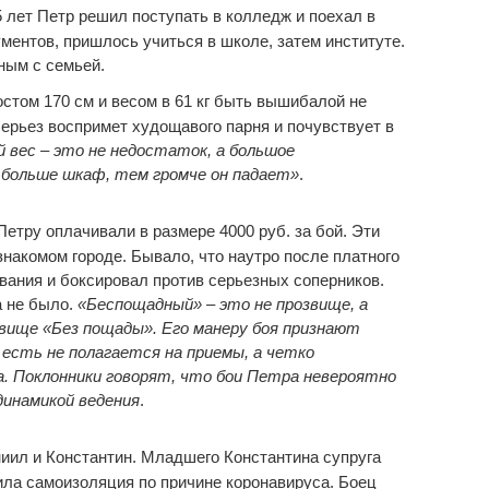
5 лет Петр решил поступать в колледж и поехал в
ментов, пришлось учиться в школе, затем институте.
нным с семьей.
стом 170 см и весом в 61 кг быть вышибалой не
серьез воспримет худощавого парня и почувствует в
 вес – это не недостаток, а большое
 больше шкаф, тем громче он падает»
.
етру оплачивали в размере 4000 руб. за бой. Эти
знакомом городе. Бывало, что наутро после платного
вания и боксировал против серьезных соперников.
а не было.
«Беспощадный» – это не прозвище, а
вище «Без пощады». Его манеру боя признают
 есть не полагается на приемы, а четко
. Поклонники говорят, что бои Петра невероятно
динамикой ведения
.
иил и Константин. Младшего Константина супруга
ила самоизоляция по причине коронавируса. Боец