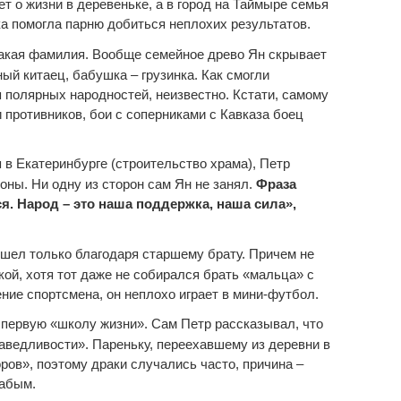
т о жизни в деревеньке, а в город на Таймыре семья
а помогла парню добиться неплохих результатов.
такая фамилия. Вообще семейное древо Ян скрывает
ый китаец, бабушка – грузинка. Как смогли
 полярных народностей, неизвестно. Кстати, самому
 противников, бои с соперниками с Кавказа боец
 в Екатеринбурге (строительство храма), Петр
ны. Ни одну из сторон сам Ян не занял.
Фраза
я. Народ – это наша поддержка, наша сила»,
ишел только благодаря старшему брату. Причем не
кой, хотя тот даже не собирался брать «мальца» с
ение спортсмена, он неплохо играет в мини-футбол.
л первую «школу жизни». Сам Петр рассказывал, что
раведливости». Пареньку, переехавшему из деревни в
ров», поэтому драки случались часто, причина –
лабым.