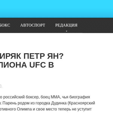
БОКС
АВТОСПОРТ
РЕДАКЦИЯ
ИРЯК ПЕТР ЯН?
ИОНА UFC В
С.
то российский боксер, боец ММА, чья биография
. Парень родом из городка Дудинка (Красноярский
ртивного Олимпа и свое место теперь не уступит