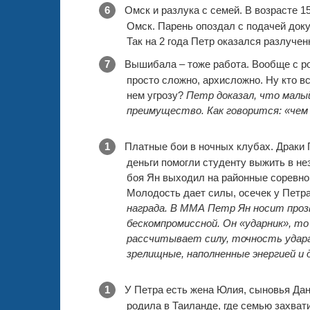
Омск и разлука с семей. В возрасте 1
Омск. Парень опоздал с подачей доку
Так на 2 года Петр оказался разлуче
Вышибала – тоже работа. Вообще с ро
просто сложно, архисложно. Ну кто в
нем угрозу?
Петр доказал, что малый
преимущество. Как говорится: «чем
Платные бои в ночных клубах. Драки П
деньги помогли студенту выжить в не
боя Ян выходил на районные соревно
Молодость дает силы, осечек у Петр
награда. В ММА Петр Ян носит проз
бескомпромиссной. Он «ударник», то
рассчитывает силу, точность удара
зрелищные, наполненные энергией и 
У Петра есть жена Юлия, сыновья Дан
родила в Таиланде, где семью захват