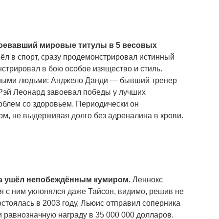
воевавший мировые титулы в 5 весовых
шёл в спорт, сразу продемонстрировал истинный
нстрировал в бою особое изящество и стиль.
жными людьми: Анджело Данди — бывший тренер
 Рэй Леонард завоевал победы у лучших
роблем со здоровьем. Периодически он
м, не выдерживая долго без адреналина в крови.
кса ушёл непобеждённым кумиром.
Леннокс
 с ним уклонялся даже Тайсон, видимо, решив не
остоялась в 2003 году, Льюис отправил соперника
ли равнозначную награду в 35 000 000 долларов.