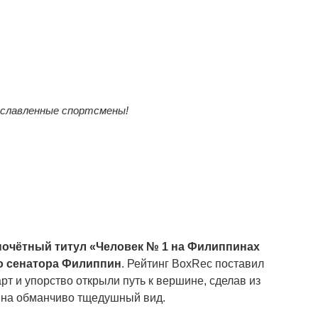
рославленные спортсмены!
почётный титул «Человек № 1 на Филиппинах
о сенатора Филиппин
. Рейтинг BoxRec поставил
рт и упорство открыли путь к вершине, сделав из
я на обманчиво тщедушный вид.