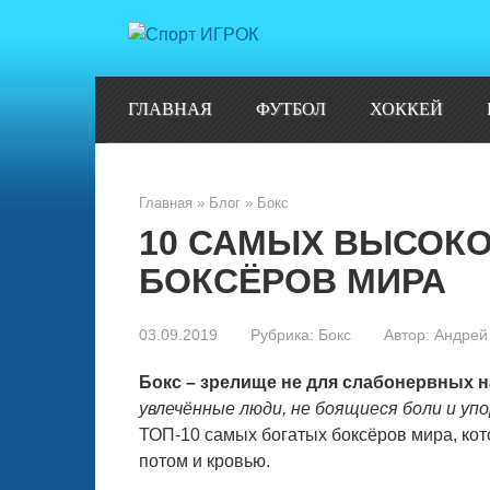
Перейти
к
контенту
ГЛАВНАЯ
ФУТБОЛ
ХОККЕЙ
Главная
»
Блог
»
Бокс
10 САМЫХ ВЫСОК
БОКСЁРОВ МИРА
03.09.2019
Рубрика:
Бокс
Автор:
Андрей
Бокс – зрелище не для слабонервных н
увлечённые люди, не боящиеся боли и уп
ТОП-10 самых богатых боксёров мира, кот
потом и кровью.