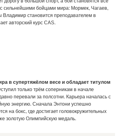
 дорогу в большой спорт, а бои становятся всё
 с сильнейшими бойцами мира: Мормек, Чагаев,
ры Владимир становится преподавателем в
ает авторский курс CAS.
ра в супертяжёлом весе и обладает титулом
ступил только трём соперникам в начале
давно перевали за полсотни. Карьера началась с
буйную энергию. Сначала Энтони успешно
ся на бокс, где достигает головокружительных
аже золотую Олимпийскую медаль.