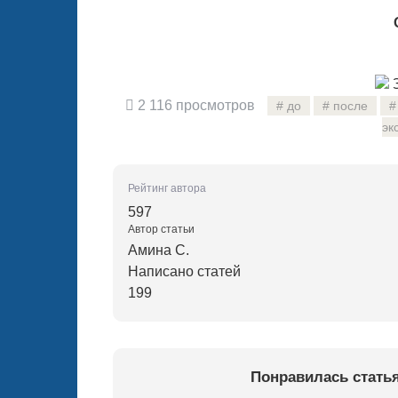
З
2 116 просмотров
до
после
эк
Рейтинг автора
597
Автор статьи
Амина С.
Написано статей
199
Понравилась стать