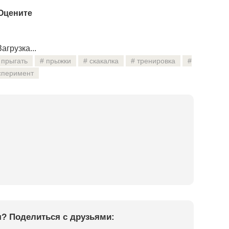
Оцените
агрузка...
прыгать
прыжки
скакалка
тренировка
сперимент
я? Поделиться с друзьями: