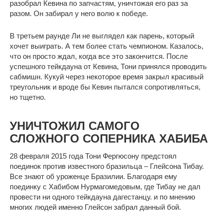
разобрал Кевина по запчастям, уничтожая его раз за
разом. Он забирал у него волю к победе.
В третьем раунде Ли не выглядел как парень, который
хочет выиграть. А тем более стать чемпионом. Казалось,
что он просто ждал, когда все это закончится. После
успешного тейкдауна от Кевина, Тони принялся проводить
сабмишн. Кукуй через некоторое время закрыл красивый
треугольник и вроде бы Кевин пытался сопротивляться,
но тщетно.
УНИЧТОЖИЛ САМОГО
СЛОЖНОГО СОПЕРНИКА ХАБИБА
28 февраля 2015 года Тони Фергюсону предстоял
поединок против известного бразильца – Глейсона Тибау.
Все знают об уроженце Бразилии. Благодаря ему
поединку с Хабибом Нурмагомедовым, где Тибау не дал
провести ни одного тейкдауна дагестанцу. и по мнению
многих людей именно Глейсон забрал данный бой.