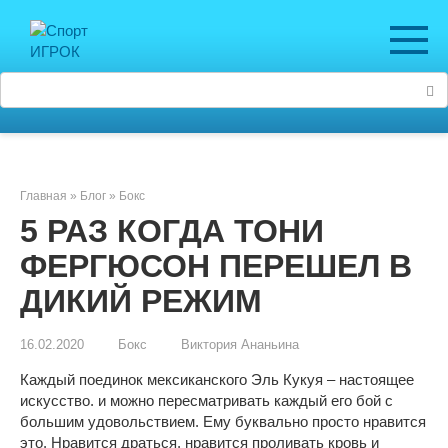
Перейти
к
контенту
Поиск:
Главная
»
Блог
»
Бокс
5 РАЗ КОГДА ТОНИ
ФЕРГЮСОН ПЕРЕШЕЛ В
ДИКИЙ РЕЖИМ
16.02.2020
Бокс
Виктория Ананьина
Каждый поединок мексиканского Эль Кукуя – настоящее
искусство. и можно пересматривать каждый его бой с
большим удовольствием. Ему буквально просто нравится
это. Нравится драться, нравится проливать кровь и