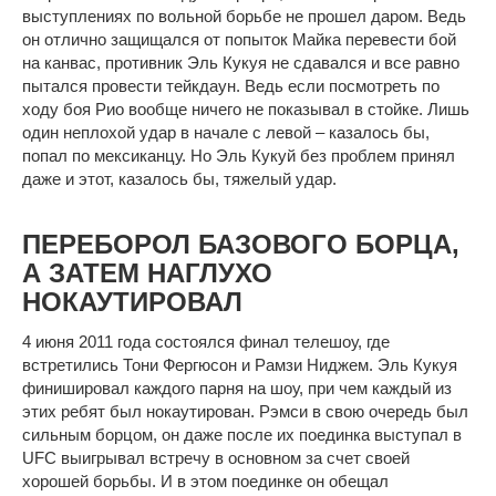
выступлениях по вольной борьбе не прошел даром. Ведь
он отлично защищался от попыток Майка перевести бой
на канвас, противник Эль Кукуя не сдавался и все равно
пытался провести тейкдаун. Ведь если посмотреть по
ходу боя Рио вообще ничего не показывал в стойке. Лишь
один неплохой удар в начале с левой – казалось бы,
попал по мексиканцу. Но Эль Кукуй без проблем принял
даже и этот, казалось бы, тяжелый удар.
ПЕРЕБОРОЛ БАЗОВОГО БОРЦА,
А ЗАТЕМ НАГЛУХО
НОКАУТИРОВАЛ
4 июня 2011 года состоялся финал телешоу, где
встретились Тони Фергюсон и Рамзи Ниджем. Эль Кукуя
финишировал каждого парня на шоу, при чем каждый из
этих ребят был нокаутирован. Рэмси в свою очередь был
сильным борцом, он даже после их поединка выступал в
UFC выигрывал встречу в основном за счет своей
хорошей борьбы. И в этом поединке он обещал