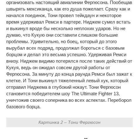
организовать настоящий авиалинии Фергюсона. Пообещав
швырять мексиканца, как его душа пожелает. Сразу как и
начался поединок, Тони провел тейкдаун и некоторое
время удерживал Ремси в партере. Ниджем сумел встать
и выкинул вроде бы несколько неплохих ударов. Но не
думаю, что Кукую они составили слишком большие
проблемы. Удивительно, но боец, который до этого
вырубал всех подряд, продолжал бороться с базовым
борцом и делал это весьма успешно. Удерживая Ремси
внизу. Ниджем видимо потерялся после таких действий от
Кукуя, ведь он ожидал совсем другой работы от
Фергюсона. За минуту до конца раунда Ремси был зажат к
клетке. И Тони выкинул тяжеленный левый хук, который
отправил Ниджема в глубокий нокаут. Тони Фергюсон
становится победителем шоу The Ultimate Fighter 13,
уничтожив своего соперника во всех аспектах. Переборол
базового борца.
Картинка 2 – Тони Фергюсон