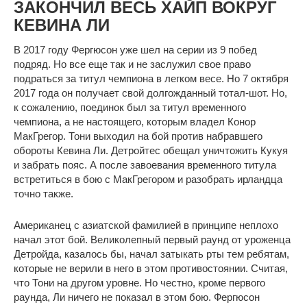
ЗАКОНЧИЛ ВЕСЬ ХАЙП ВОКРУГ
КЕВИНА ЛИ
В 2017 году Фергюсон уже шел на серии из 9 побед
подряд. Но все еще так и не заслужил свое право
подраться за титул чемпиона в легком весе. Но 7 октября
2017 года он получает свой долгожданный тотал-шот. Но,
к сожалению, поединок был за титул временного
чемпиона, а не настоящего, которым владел Конор
МакГрегор. Тони выходил на бой против набравшего
обороты Кевина Ли. Детройтес обещал уничтожить Кукуя
и забрать пояс. А после завоевания временного титула
встретиться в бою с МакГрегором и разобрать ирландца
точно также.
Американец с азиатской фамилией в принципе неплохо
начал этот бой. Великолепный первый раунд от уроженца
Детройда, казалось бы, начал затыкать рты тем ребятам,
которые не верили в него в этом противостоянии. Считая,
что Тони на другом уровне. Но честно, кроме первого
раунда, Ли ничего не показал в этом бою. Фергюсон