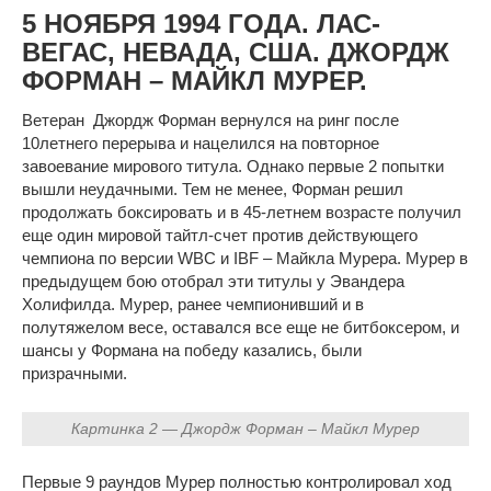
5 НОЯБРЯ 1994 ГОДА. ЛАС-
ВЕГАС, НЕВАДА, США. ДЖОРДЖ
ФОРМАН – МАЙКЛ МУРЕР.
Ветеран Джордж Форман вернулся на ринг после
10летнего перерыва и нацелился на повторное
завоевание мирового титула. Однако первые 2 попытки
вышли неудачными. Тем не менее, Форман решил
продолжать боксировать и в 45-летнем возрасте получил
еще один мировой тайтл-счет против действующего
чемпиона по версии WBC и IBF – Майкла Мурера. Мурер в
предыдущем бою отобрал эти титулы у Эвандера
Холифилда. Мурер, ранее чемпионивший и в
полутяжелом весе, оставался все еще не битбоксером, и
шансы у Формана на победу казались, были
призрачными.
Картинка 2 — Джордж Форман – Майкл Мурер
Первые 9 раундов Мурер полностью контролировал ход