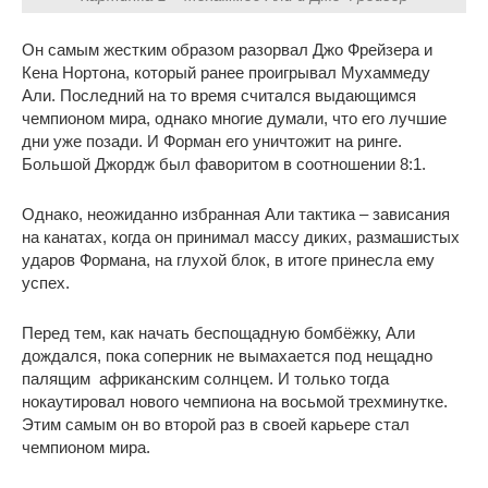
Он самым жестким образом разорвал Джо Фрейзера и
Кена Нортона, который ранее проигрывал Мухаммеду
Али. Последний на то время считался выдающимся
чемпионом мира, однако многие думали, что его лучшие
дни уже позади. И Форман его уничтожит на ринге.
Большой Джордж был фаворитом в соотношении 8:1.
Однако, неожиданно избранная Али тактика – зависания
на канатах, когда он принимал массу диких, размашистых
ударов Формана, на глухой блок, в итоге принесла ему
успех.
Перед тем, как начать беспощадную бомбёжку, Али
дождался, пока соперник не вымахается под нещадно
палящим африканским солнцем. И только тогда
нокаутировал нового чемпиона на восьмой трехминутке.
Этим самым он во второй раз в своей карьере стал
чемпионом мира.